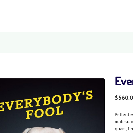
Eve
$
560.
Pellente
malesuad
quam, feu